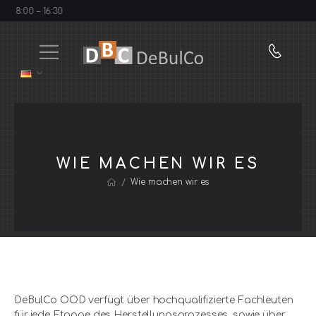
g 8:00 – 16:30
WIE MACHEN WIR ES
/
Wie machen wir es
DeBulCo OOD verfügt über hochqualifizierte Fachleuten
für jede Etappe des Herstellungsprozesses, sowie über