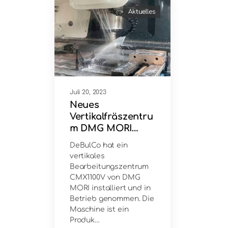
Aktuelles
Juli 20, 2023
Neues
Vertikalfräszentru
m DMG MORI
CMX1100V
DeBulCo hat ein
vertikales
Bearbeitungszentrum
CMX1100V von DMG
MORI installiert und in
Betrieb genommen. Die
Maschine ist ein
Produk…