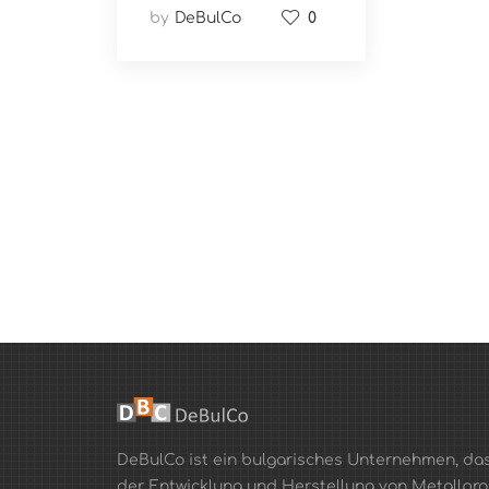
by
DeBulCo
0
DeBulCo ist ein bulgarisches Unternehmen, das
der Entwicklung und Herstellung von Metallpro