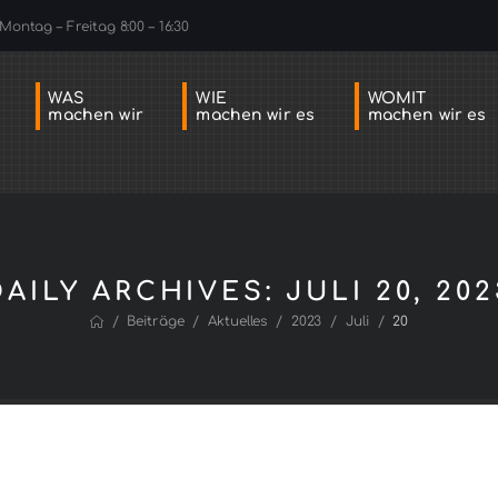
Montag – Freitag 8:00 – 16:30
WAS
WIE
WOMIT
machen wir
machen wir es
machen wir es
DAILY ARCHIVES: JULI 20, 202
/
/
/
/
/
Beiträge
Aktuelles
2023
Juli
20