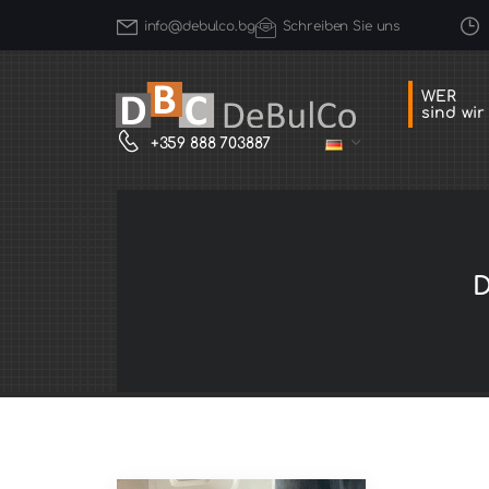
info@debulco.bg
Schreiben Sie uns
WER
sind wir
+359 888 703887