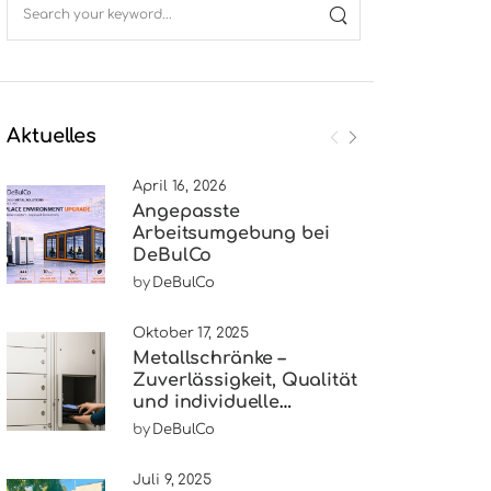
Aktuelles
April 16, 2026
Angepasste
Arbeitsumgebung bei
DeBulCo
by
DeBulCo
Oktober 17, 2025
Metallschränke –
Zuverlässigkeit, Qualität
und individuelle
Lösungen
by
DeBulCo
Juli 9, 2025