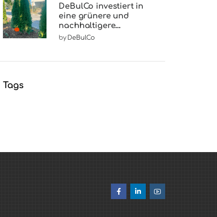
DeBulCo investiert in
eine grünere und
nachhaltigere
Gemeinschaft
by
DeBulCo
Tags