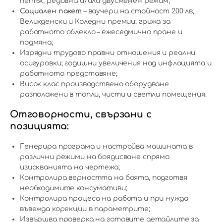
петък; редовна и/или двусменен режим;
Социален пакет
– ваучери на стойност 200 лв,
Великденски и Коледни премии; грижа за
работното облекло – ежеседмично пране и
подмяна;
Изрядни трудово правни отношения и реални
осигуровки; годишни увеличения над инфлацията и
работното представяне;
Висок клас производствено оборудване
разположени в топли, чисти и светли помещения.
Отговорности, свързани с
позицията:
Генерира програма и настройва машината в
различни режими на боядисване спрямо
изискванията на чертежа;
Контролира верността на боята, подготвя
необходимите консумативи;
Контролира процеса на работа и при нужда
въвежда корекции в параметрите;
Извършва проверка на готовите детайлите за