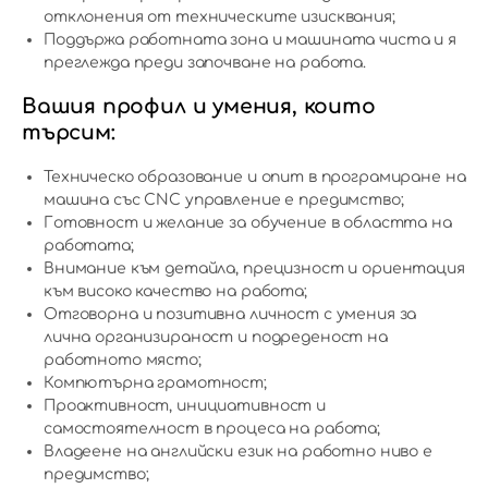
отклонения от техническите изисквания;
Поддържа работната зона и машината чиста и я
преглежда преди започване на работа.
Вашия профил и умения, които
търсим:
Техническо образование и опит в програмиране на
машина със CNC управление е предимство;
Готовност и желание за обучение в областта на
работата;
Внимание към детайла, прецизност и ориентация
към високо качество на работа;
Отговорна и позитивна личност с умения за
лична организираност и подреденост на
работното място;
Компютърна грамотност;
Проактивност, инициативност и
самостоятелност в процеса на работа;
Владеене на английски език на работно ниво е
предимство;