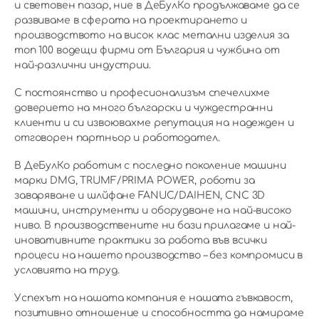
и световен пазар, ние в ДеБулКо продължаваме да се
развиваме в сферата на проектирането и
производството на висок клас метални изделия за
топ 100 водещи фирми от България и чужбина от
най-различни индустрии.
С постоянство и професионализъм спечелихме
доверието на много български и чуждестранни
клиенти и си извоювахме репутация на надежден и
отговорен партньор и работодател.
В ДеБулКо работим с последно поколение машини
марки DMG, TRUMF/PRIMA POWER, роботи за
заваряване и шлйфане FANUC/DAIHEN, CNC 3D
машини, инструменти и оборудване на най-високо
ниво. В производствените ни бази прилагаме и най-
иновативните практики за работа във всички
процеси на нашето производство – без компромиси в
условията на труд.
Успехът на нашата компания е нашата гъвкавост,
позитивно отношение и способността да намираме