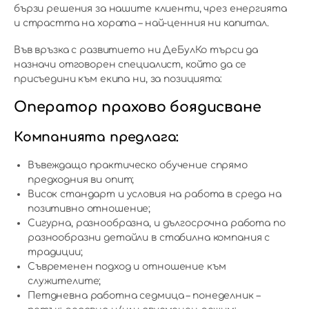
бързи решения за нашите клиенти, чрез енергията
и страстта на хората – най-ценния ни капитал.
Във връзка с развитието ни ДеБулКо търси да
назначи отговорен специалист, който да се
присъедини към екипа ни, за позицията:
Оператор прахово боядисване
Компанията предлага:
Въвеждащо практическо обучение спрямо
предходния ви опит;
Висок стандарт и условия на работа в среда на
позитивно отношение;
Сигурна, разнообразна, и дългосрочна работа по
разнообразни детайли в стабилна компания с
традиции;
Съвременен подход и отношение към
служителите;
Петдневна работна седмица – понеделник –