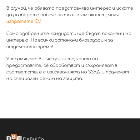
В случай, че обявата представлява интерес и искате
да разберете повече за тази възможност, моля
изпратете CV
.
Само одобрените кандидати ще бъдат поканени на
интервю. На всички останали благодарим за
отделеното време!
Уведомяваме Ви, че данните, които ни
предоставяте, се обработват и съхраняват в
съответствие с изискванията на ЗЗЛД и подлежат
на специален режим на защита.