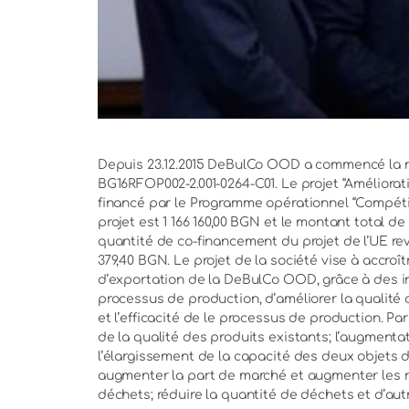
Depuis 23.12.2015 DeBulCo OOD a commencé la m
BG16RFOP002-2.001-0264-C01. Le projet “Amélior
financé par le Programme opérationnel “Compétiti
projet est 1 166 160,00 BGN et le montant total d
quantité de co-financement du projet de l’UE rev
379,40 BGN. Le projet de la société vise à accroî
d’exportation de la DeBulCo OOD, grâce à des in
processus de production, d’améliorer la qualité d
et l’efficacité de le processus de production. Par
de la qualité des produits existants; l’augmenta
l’élargissement de la capacité des deux objets d’a
augmenter la part de marché et augmenter les re
déchets; réduire la quantité de déchets et d’aut