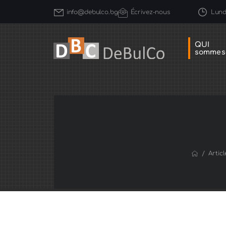
Lundi
info@debulco.bg
Écrivez-nous
QUI
sommes
/
Articl