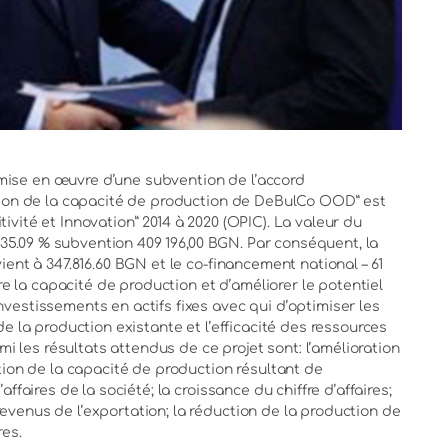
ise en œuvre d’une subvention de l’accord
ation de la capacité de production de DeBulCo OOD” est
vité et Innovation” 2014 à 2020 (OPIC). La valeur du
e 35.09 % subvention 409 196,00 BGN. Par conséquent, la
ient à 347.816.60 BGN et le co-financement national – 61
tre la capacité de production et d’améliorer le potentiel
vestissements en actifs fixes avec qui d’optimiser les
e la production existante et l’efficacité des ressources
mi les résultats attendus de ce projet sont: l’amélioration
tion de la capacité de production résultant de
ffaires de la société; la croissance du chiffre d’affaires;
venus de l’exportation; la réduction de la production de
res.