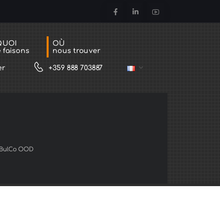
QUOI
OÙ
 faisons
nous trouver
er
+359 888 703887
DeBulCo OOD