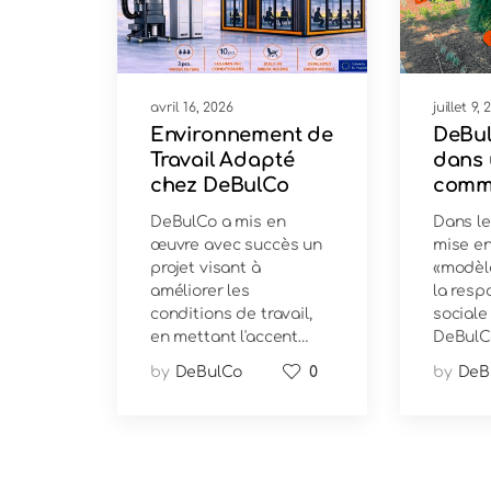
avril 16, 2026
juillet 9,
Environnement de
DeBul
Travail Adapté
dans
chez DeBulCo
comm
verte 
DeBulCo a mis en
Dans le
durab
œuvre avec succès un
mise e
projet visant à
«modèle
améliorer les
la resp
conditions de travail,
sociale
en mettant l'accent…
DeBulC
by
DeBulCo
0
by
DeB