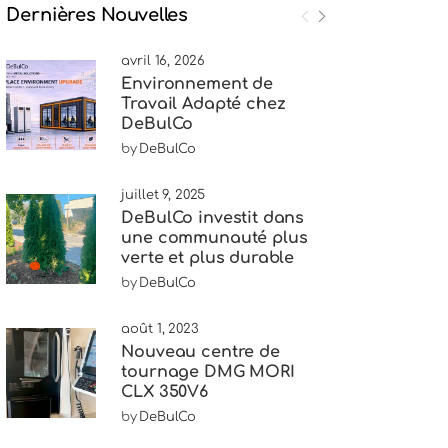
Dernières Nouvelles
avril 16, 2026
Environnement de
Travail Adapté chez
DeBulCo
by
DeBulCo
juillet 9, 2025
DeBulCo investit dans
une communauté plus
verte et plus durable
by
DeBulCo
août 1, 2023
Nouveau centre de
tournage DMG MORI
CLX 350V6
by
DeBulCo