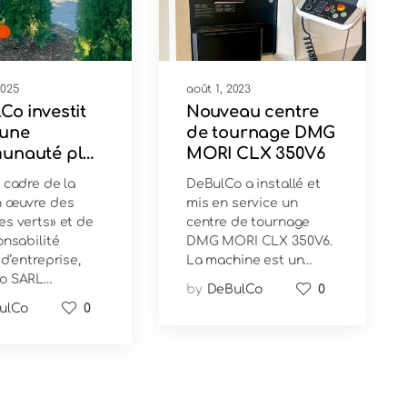
 2025
août 1, 2023
Co investit
Nouveau centre
 une
de tournage DMG
unauté plus
MORI CLX 350V6
et plus
 cadre de la
DeBulCo a installé et
le
n œuvre des
mis en service un
s verts» et de
centre de tournage
onsabilité
DMG MORI CLX 350V6.
 d’entreprise,
La machine est un…
o SARL…
by
DeBulCo
0
ulCo
0