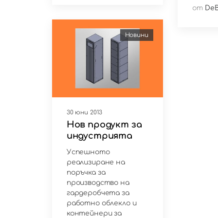
от
DeB
Новини
30 юни 2013
Нов продукт за
индустрията
Успешното
реализиране на
поръчка за
производство на
гардеробчета за
работно облекло и
контейнери за