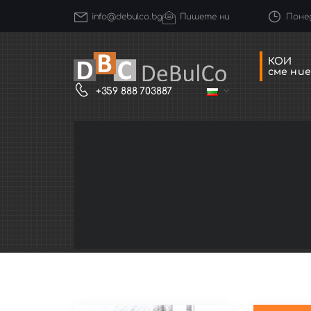
Понед
info@debulco.bg
Пишете ни
КОИ
сме ние
+359 888 703887