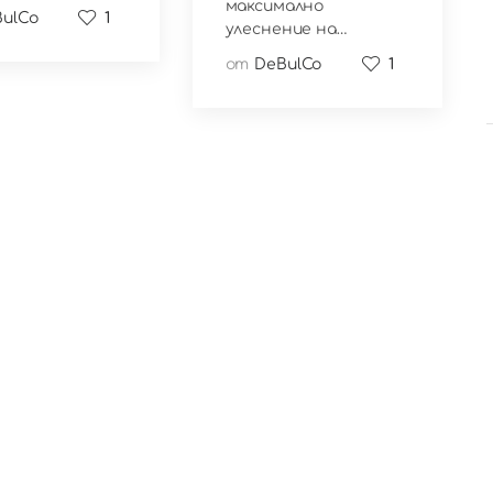
максимално
ulCo
1
улеснение на…
от
DeBulCo
1