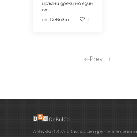
мръсни дрехи на един
от…
от
DeBulCo
1
Prev
…
1
ДеБулКо ООД е българско дружество, зани