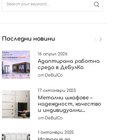
Последни новини
16 април 2026
Адаптирана работна
среда в ДеБулКо
от
DeBulCo
17 октомври 2025
Метални шкафове –
надеждност, качество
и индивидуални
решения
от
DeBulCo
1 октомври 2025
История за