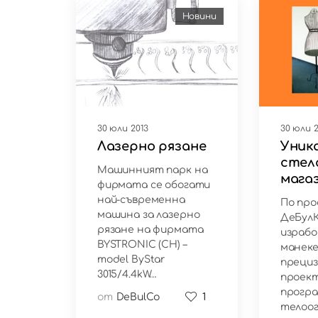
Новини
30 юли 2013
30 юли 2
Лазерно рязане
Уник
стел
Машинният парк на
мага
фирмата се обогати
обор
най-съвременна
По про
машинa за лазерно
ДеБул
рязане на фирмата
израб
BYSTRONIC (CH) –
манеке
model ByStar
преци
3015/4.4kW…
проек
програ
от
DeBulCo
1
телоо