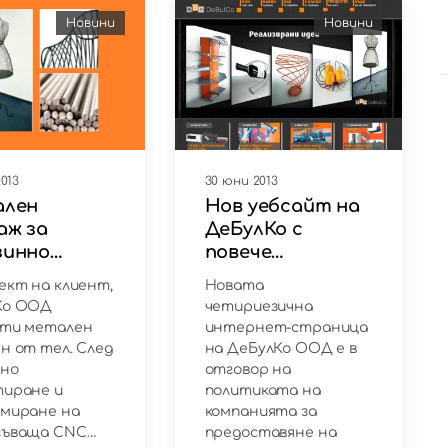
Новини
Новини
013
30 юни 2013
ален
Нов уебсайт на
аж за
ДеБулКо с
зинно
повече
удване
функционалност
ект на клиент,
Новата
и
Ко ООД
четириезична
оти метален
интернет-страница
н от тел. След
на ДеБулКо ООД е в
зно
отговор на
тиране и
политиката на
миране на
компанията за
гъваща CNC…
предоставяне на