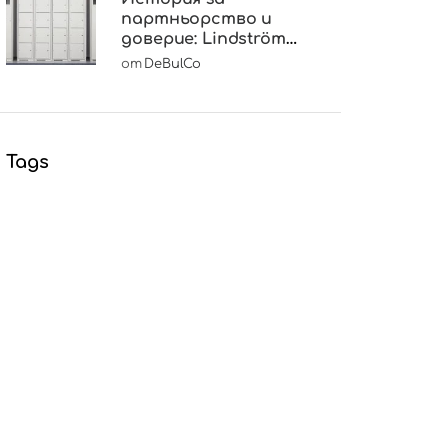
партньорство и
доверие: Lindström
избира DeBulCo
от
DeBulCo
Tags