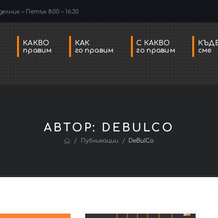
елник – Петък 8:00 – 16:30
КАКВО
КАК
С КАКВО
КЪД
правим
го правим
го правим
сме
АВТОР:
DEBULCO
/
/
Публикации
DeBulCo