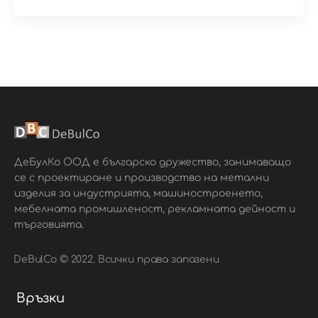
ДеБулКо ООД е българско дружество, занимаващо
се с проектиране и производство на метални
изделия за индустрията, машиностроенето,
мебелната промишленост, рекламната дейност и
търговията.
DeBulCo © 2022. Всички права запазени
Връзки