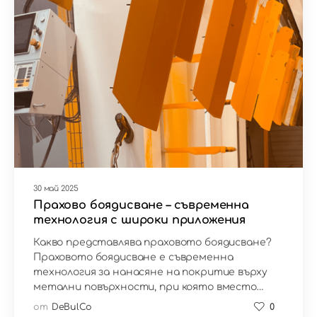
30 май 2025
Прахово боядисване – съвременна
технология с широки приложения
Какво представлява праховото боядисване?
Праховото боядисване е съвременна
технология за нанасяне на покритие върху
метални повърхности, при която вместо…
от
DeBulCo
0