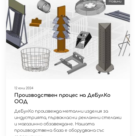
Новини
12 юли 2024
Производствен процес на ДеБулКо
ООД
ДеБулКо произвежда метални изделия за
индустрията, първокласни рекламни стелажи
и магазинно обзавеждане. Нашата
производствена база е оборудвана със