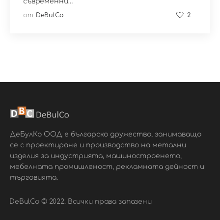
съвременни…
от
DeBulCo
2
ДеБулКо ООД е българско дружество, занимаващо
се с проектиране и производство на метални
изделия за индустрията, машиностроенето,
мебелната промишленост, рекламната дейност и
търговията.
DeBulCo © 2022. Всички права запазени