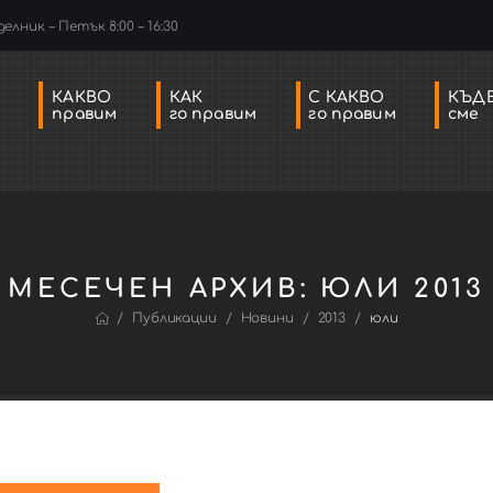
елник – Петък 8:00 – 16:30
КАКВО
КАК
С КАКВО
КЪД
правим
го правим
го правим
сме
МЕСЕЧЕН АРХИВ: ЮЛИ 2013
/
/
/
/
Публикации
Новини
2013
юли