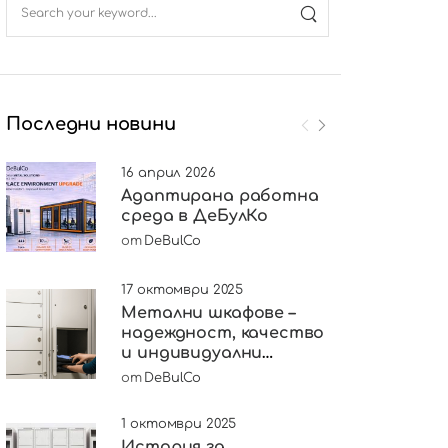
Последни новини
16 април 2026
Адаптирана работна
среда в ДеБулКо
от
DeBulCo
17 октомври 2025
Метални шкафове –
надеждност, качество
и индивидуални
решения
от
DeBulCo
1 октомври 2025
История за