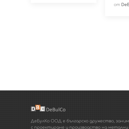
от
DeB
ДеБулКо ООД е българско дружество, зани
с проектиране и производство на метални