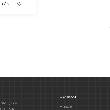
ulCo
1
Връзки
маващо се
Новини
 изделия