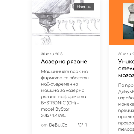
Новини
30 юли 2013
30 юли 2
Лазерно рязане
Уник
стел
Машинният парк на
мага
фирмата се обогати
обор
най-съвременна
По про
машинa за лазерно
ДеБул
рязане на фирмата
израб
BYSTRONIC (CH) –
манеке
model ByStar
преци
3015/4.4kW…
проек
програ
от
DeBulCo
1
телоо