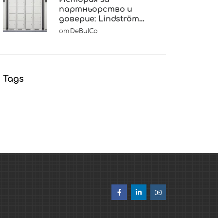
партньорство и
доверие: Lindström
избира DeBulCo
от
DeBulCo
Tags