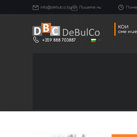
Понед
info@debulco.bg
Пишете ни
КОИ
сме ние
+359 888 703887