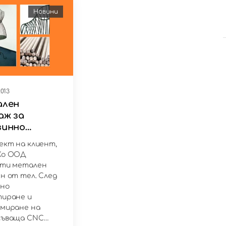
Новини
013
ален
аж за
зинно
удване
ект на клиент,
Ко ООД
оти метален
н от тел. След
зно
тиране и
миране на
гъваща CNC…