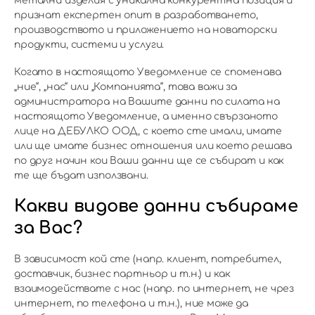
метални изделия с уникална конкурентна позиция и
признат експертен опит в разработването,
производството и приложението на новаторски
продукти, системи и услуги.
Когато в настоящото Уведомление се споменава
„ние“, „нас“ или „Компанията“, това важи за
администратора на Вашите данни по силата на
настоящото Уведомление, а именно свързаното
лице на ДЕБУЛКО ООД, с което сте имали, имате
или ще имате бизнес отношения или което решава
по друг начин кои Ваши данни ще се събират и как
те ще бъдат използвани.
Какви видове данни събираме
за Вас?
В зависимост кой сте (напр. клиент, потребител,
доставчик, бизнес партньор и т.н.) и как
взаимодействате с нас (напр. по интернет, не чрез
интернет, по телефона и т.н.), ние може да