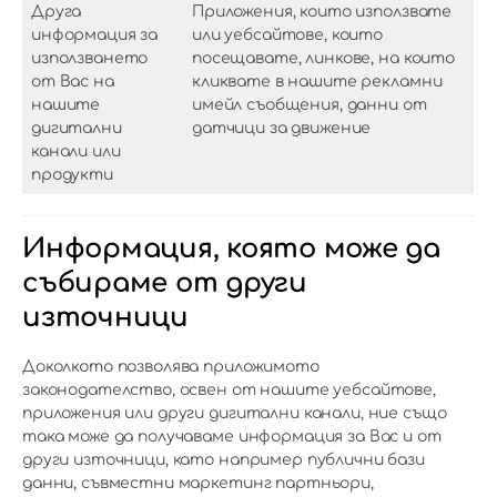
Друга
Приложения, които използвате
информация за
или уебсайтове, които
използването
посещавате, линкове, на които
от Вас на
кликвате в нашите рекламни
нашите
имейл съобщения, данни от
дигитални
датчици за движение
канали или
продукти
Информация, която може да
събираме от други
източници
Доколкото позволява приложимото
законодателство, освен от нашите уебсайтове,
приложения или други дигитални канали, ние също
така може да получаваме информация за Вас и от
други източници, като например публични бази
данни, съвместни маркетинг партньори,