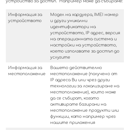
устройство за достъп. Например може да събираме:
Информация за
Модел на хардуера, IMEI номер
устройството
и други уникални
идентификатори на
устройството, IР адрес, версия
на операционната система и
настройки на устройството,
което използвате за достъп до
услугите
Информация за
Вашето действително
местоположение
местоположение (получено от
IР адреса Ви или чрез други
технологии за локализиране на
местоположение), които може
да се събират, когато
активирате базирани на
местоположение продукти или
функции, като например чрез
нашите приложения