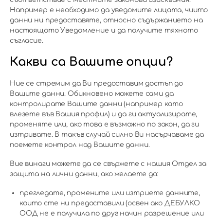
Например е необходимо да уведомите лицата, чиито
данни ни предоставяте, относно съдържанието на
настоящото Уведомление и да получите тяхното
съгласие.
Какви са Вашите опции?
Ние се стремим да Ви предоставим достъп до
Вашите данни. Обикновено можете сами да
контролирате Вашите данни (например като
влезете във Вашия профил) и да ги актуализирате,
променяте или, ако това е възможно по закон, да ги
изтривате. В такъв случай силно Ви насърчаваме да
поемете контрол над Вашите данни.
Вие винаги можете да се свържете с нашия Отдел за
защита на лични данни, ако желаете да:
прегледате, промените или изтриете данните,
които сте ни предоставили (освен ако ДЕБУЛКО
ООД не е получила по друг начин разрешение или