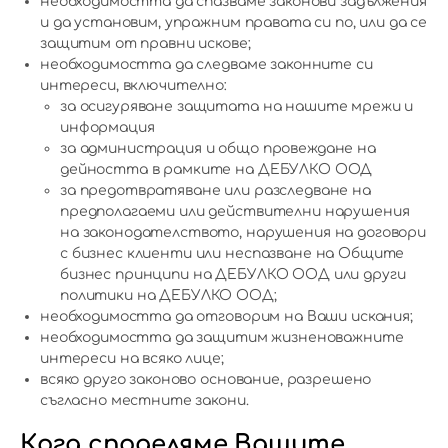
необходимостта да спазваме законови задължения
и да установим, упражним правата си по, или да се
защитим от правни искове;
необходимостта да следваме законните си
интереси, включително:
за осигуряване защитата на нашите мрежи и
информация
за администрация и общо провеждане на
дейността в рамките на ДЕБУЛКО ООД
за предотвратяване или разследване на
предполагаеми или действителни нарушения
на законодателството, нарушения на договори
с бизнес клиенти или неспазване на Общите
бизнес принципи на ДЕБУЛКО ООД или други
политики на ДЕБУЛКО ООД;
необходимостта да отговорим на Ваши искания;
необходимостта да защитим жизненоважните
интереси на всяко лице;
всяко друго законово основание, разрешено
съгласно местните закони.
Кога споделяме Вашите