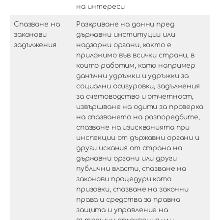
на интереси
Спазване на
Разкриване на данни пред
законови
държавни институции или
задължения
надзорни органи, както е
приложимо във всички страни, в
които работим, като например
данъчни удръжки и удръжки за
социални осигуровки, задължения
за счетоводство и отчетност,
извършване на одити за проверка
на спазването на разпоредбите,
спазване на изискванията при
инспекции от държавни органи и
други искания от страна на
държавни органи или други
публични власти, спазване на
законови процедури като
призовки, спазване на законни
права и средства за правна
защита и управление на