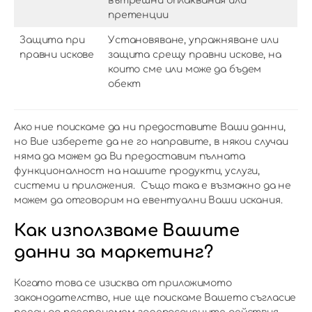
вътрешни оплаквания или
претенции
Защита при
Установяване, упражняване или
правни искове
защита срещу правни искове, на
които сме или може да бъдем
обект
Ако ние поискаме да ни предоставите Ваши данни,
но Вие изберете да не го направите, в някои случаи
няма да можем да Ви предоставим пълната
функционалност на нашите продукти, услуги,
системи и приложения. Също така е възможно да не
можем да отговорим на евентуални Ваши искания.
Как използваме Вашите
данни за маркетинг?
Когато това се изисква от приложимото
законодателство, ние ще поискаме Вашето съгласие