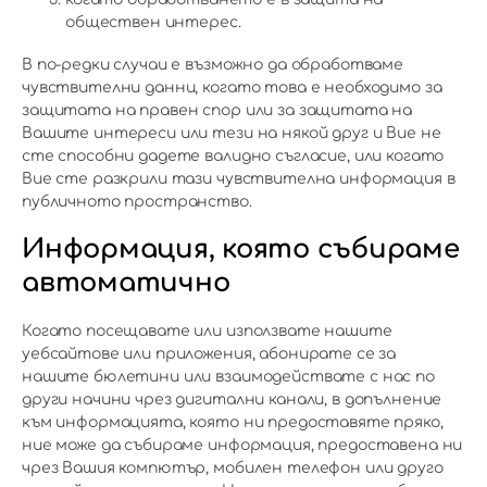
обществен интерес.
В по-редки случаи е възможно да обработваме
чувствителни данни, когато това е необходимо за
защитата на правен спор или за защитата на
Вашите интереси или тези на някой друг и Вие не
сте способни дадете валидно съгласие, или когато
Вие сте разкрили тази чувствителна информация в
публичното пространство.
Информация, която събираме
автоматично
Когато посещавате или използвате нашите
уебсайтове или приложения, абонирате се за
нашите бюлетини или взаимодействате с нас по
други начини чрез дигитални канали, в допълнение
към информацията, която ни предоставяте пряко,
ние може да събираме информация, предоставена ни
чрез Вашия компютър, мобилен телефон или друго