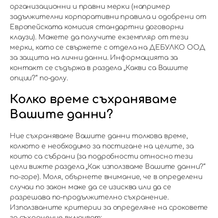
организационни и правни мерки (например
задължителни корпоративни правила и одобрени от
Европейската комисия стандартни договорни
клаузи). Можете да получите екземпляр от тези
мерки, като се свържете с отдела на ДЕБУЛКО ООД
за защита на лични данни. Информацията за
контакт се съдържа в раздела „Какви са Вашите
опции?“ по-долу.
Колко време съхраняваме
Вашите данни?
Ние съхраняваме Вашите данни толкова време,
колкото е необходимо за постигане на целите, за
които са събрани (за подробности относно тези
цели вижте раздела „Как използваме Вашите данни?“
по-горе). Моля, обърнете внимание, че в определени
случаи по закон може да се изисква или да се
разрешава по-продължително съхранение.
Използваните критерии за определяне на сроковете
за съхранение включват: