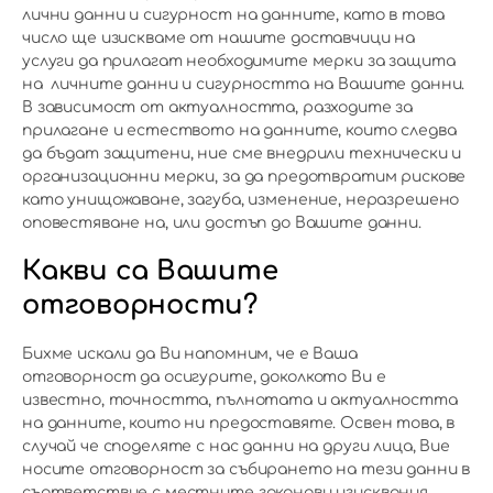
лични данни и сигурност на данните, като в това
число ще изискваме от нашите доставчици на
услуги да прилагат необходимите мерки за защита
на личните данни и сигурността на Вашите данни.
В зависимост от актуалността, разходите за
прилагане и естеството на данните, които следва
да бъдат защитени, ние сме внедрили технически и
организационни мерки, за да предотвратим рискове
като унищожаване, загуба, изменение, неразрешено
оповестяване на, или достъп до Вашите данни.
Какви са Вашите
отговорности?
Бихме искали да Ви напомним, че е Ваша
отговорност да осигурите, доколкото Ви е
известно, точността, пълнотата и актуалността
на данните, които ни предоставяте. Освен това, в
случай че споделяте с нас данни на други лица, Вие
носите отговорност за събирането на тези данни в
съответствие с местните законови изисквания.