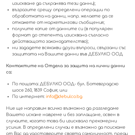
изискване да съхранява тези данни);
възразите срещу определени операции по
обработката на данни, напр. желаете да се
откажете от маркетингови съобщения;
получите копие от данните си (в популярен
формат до степента, изисквана съгласно
действащото законодателство);
ни зададете всякакви други въпроси, свързани със
защитата на Вашите данни във ДЕБУЛКО ООД
Контактите на Отдела за защита на лични данни
са:
По пощата: ДЕБУЛКО ООД- бул. Ботевградско
шосе 260, 1839 София; или
По интернет:
info@debulco.bg
Ние ще направим всичко възможно да разгледаме
Вашето искане навреме и без заплащане, освен в
случаите, когато това би изисквало прекомерни
усилия. В определени случаи е възможно да поискаме
от Вас да удостоверите своята самоличност, преди