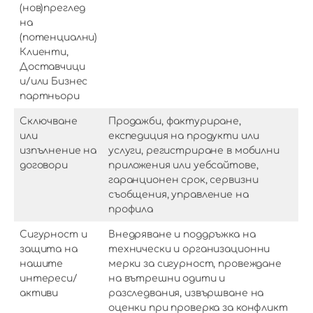
(нов)преглед
на
(потенциални)
Клиенти,
Доставчици
и/или Бизнес
партньори
Сключване
Продажби, фактуриране,
или
експедиция на продукти или
изпълнение на
услуги, регистриране в мобилни
договори
приложения или уебсайтове,
гаранционен срок, сервизни
съобщения, управление на
профила
Сигурност и
Внедряване и поддръжка на
защита на
технически и организационни
нашите
мерки за сигурност, провеждане
интереси/
на вътрешни одити и
активи
разследвания, извършване на
оценки при проверка за конфликт