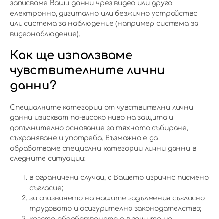
записваме Ваши данни чрез видео или друго
електронно, дигитално или безжично устройство
или система за наблюдение (например система за
видеонаблюдение).
Как ще използваме
чувствителните лични
данни?
Специалните категории от чувствителни лични
данни изискват по-високо ниво на защита и
допълнително основание за тяхното събиране,
съхраняване и употреба. Възможно е да
обработваме специални категории лични данни в
следните ситуации:
в ограничени случаи, с Вашето изрично писмено
съгласие;
за спазването на нашите задължения съгласно
трудовото и осигурително законодателство;
когато обработването е в защита на