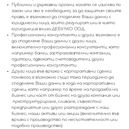
Публични и държавни органи: когато се изисква по
закон или ако е необходимо, за да защитим своите
права, е възможно да споделяме Ваши данни с
юридически лица, които регулират или в чиято
юрисдикция влиза ДЕБУЛКО ООД.
Професионални консултанти и други: възможно е
да споделяме Ваши данни с други лица,
включително професионални консултанти, като
например банки, застрахователни компании,
одитори, адвокати, счетоводители, други
професионални консултанти.
Други лица във връзка с корпоративни сделки:
понякога е възможно също така периодично да
споделяме Ваши данни в хода на корпоративни
сделки, като например по време на продажба на
бизнес или част от бизнес на друга компания или
преструктуриране, сливане, съвместно
предприятие или друго разпореждане с наш
бизнес, наши активи или акции (включително във
връзка с производство по несъстоятелност или
подобно производство).