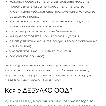
когато посещавате или използвате нашите
предназначени за потребителите или за
клиентите уебсайтове, приложения и канали за
социални медии;
купувате или използвате нашите продукти,
услуги, системи и приложения;
се абонирате за нашите бюлетини;
ни предоставяте Ваши стоки и услуги;
се свързвате с нашите отдели за обслужване на
клиентите;
участвате в наши бизнес събития;
работите при нас;
или по друг начин си взаимодействате с нас в
качеството си на потребител, бизнес клиент,
партньор, (под)доставчик, изпълнител или друго
лице в бизнес отношения с нас.
Коя е ДЕБУЛКО ООД?
ДЕБУЛКО ООД e организация-лидер на пазара за