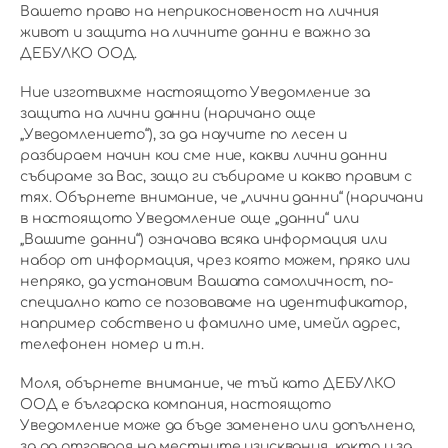
Вашето право на неприкосновеност на личния
живот и защита на личните данни е важно за
ДЕБУЛКО ООД.
Ние изготвихме настоящото Уведомление за
защита на лични данни (наричано още
„Уведомлението“), за да научите по лесен и
разбираем начин кои сме ние, какви лични данни
събираме за Вас, защо ги събираме и какво правим с
тях. Обърнете внимание, че „лични данни“ (наричани
в настоящото Уведомление още „данни“ или
„Вашите данни“) означава всяка информация или
набор от информация, чрез която можем, пряко или
непряко, да установим Вашата самоличност, по-
специално като се позоваваме на идентификатор,
например собствено и фамилно име, имейл адрес,
телефонен номер и т.н.
Моля, обърнете внимание, че тъй като ДЕБУЛКО
ООД е българска компания, настоящото
Уведомление може да бъде заменено или допълнено,
за да отговаря на местните изисквания, както и за