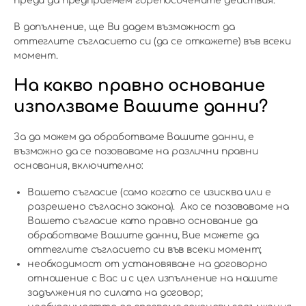
преди да предприемем горепосочените действия.
В допълнение, ще Ви дадем възможност да
оттеглите съгласието си (да се откажете) във всеки
момент.
На какво правно основание
използваме Вашите данни?
За да можем да обработваме Вашите данни, е
възможно да се позоваваме на различни правни
основания, включително:
Вашето съгласие (само когато се изисква или е
разрешено съгласно закона). Ако се позоваваме на
Вашето съгласие като правно основание да
обработваме Вашите данни, Вие можете да
оттеглите съгласието си във всеки момент;
необходимост от установяване на договорно
отношение с Вас и с цел изпълнение на нашите
задължения по силата на договор;