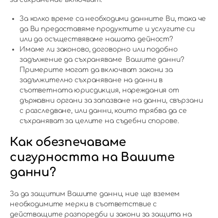
За колко време са необходими данните Ви, така че
да Ви предоставяме продуктите и услугите си
или да осъществяваме нашата дейност?
Имаме ли законово, договорно или подобно
задължение да съхраняваме Вашите данни?
Примерите могат да включват закони за
задължително съхраняване на данни в
съответната юрисдикция, нареждания от
държавни органи за запазване на данни, свързани
с разследване, или данни, които трябва да се
съхраняват за целите на съдебни спорове.
Как обезпечаваме
сигурността на Вашите
данни?
За да защитим Вашите данни, ние ще вземем
необходимите мерки в съответствие с
действащите разпоредби и закони за защита на