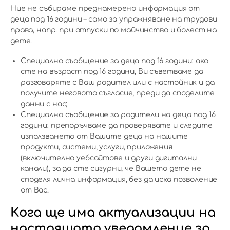
Ние не събираме преднамерено информация от
деца под 16 години – само за упражняване на трудови
права, напр. при отпуски по майчинство и болест на
дете.
Специално съобщение за деца под 16 години: ако
сте на възраст под 16 години, Ви съветваме да
разговаряте с Ваш родител или с настойник и да
получите неговото съгласие, преди да споделите
данни с нас;
Специално съобщение за родители на деца под 16
години: препоръчваме да проверявате и следите
използването от Вашите деца на нашите
продукти, системи, услуги, приложения
(включително уебсайтове и други дигитални
канали), за да сте сигурни, че Вашето дете не
споделя лична информация, без да иска позволение
от Вас.
Кога ще има актуализации на
настоящото уведомление за