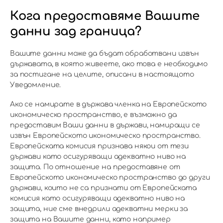
Кога предоставяме Вашите
данни зад граница?
Вашите данни може да бъдат обработвани извън
държавата, в която живеете, ако това е необходимо
за постигане на целите, описани в настоящото
Уведомление.
Ако се намирате в държава членка на Европейското
икономическо пространство, е възможно да
предоставим Ваши данни в държави, намиращи се
извън Европейското икономическо пространство.
Европейската комисия признава някои от тези
държави като осигуряващи адекватно ниво на
защита. По отношение на предоставяне от
Европейското икономическо пространство до други
държави, които не са признати от Европейската
комисия като осигуряващи адекватно ниво на
защита, ние сме внедрили адекватни мерки за
защита на Вашите данни, като например